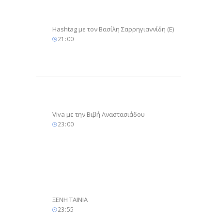
Hashtag με τον Βασίλη Σαρρηγιαννίδη (E)
21
:
00
Viva με την Βιβή Αναστασιάδου
23
:
00
ΞΕΝΗ ΤΑΙΝΙΑ
23
:
55