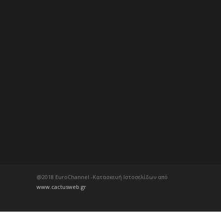
@2018 EuroChannel -Κατασκευή Ιστοσελίδων από
www.cactusweb.gr