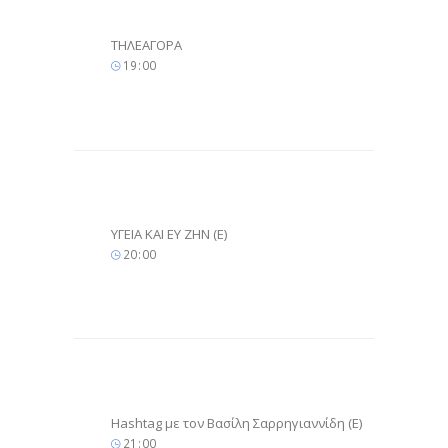
ΤΗΛΕΑΓΟΡΑ
19
00
ΥΓΕΙΑ ΚΑΙ ΕΥ ΖΗΝ (E)
20
00
Hashtag με τον Βασίλη Σαρρηγιαννίδη (E)
21
00