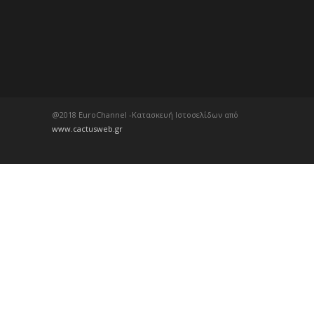
@2018 EuroChannel -Κατασκευή Ιστοσελίδων από
www.cactusweb.gr