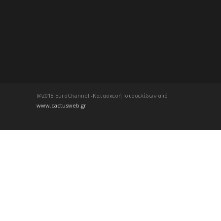
@2018 EuroChannel -Κατασκευή Ιστοσελίδων από
www.cactusweb.gr