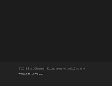
@2018 EuroChannel -Κατασκευή Ιστοσελίδων από
www.cactusweb.gr