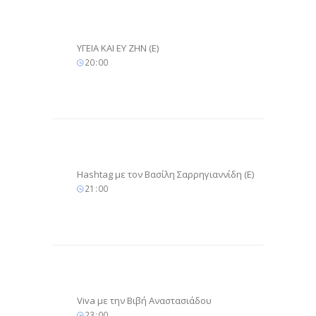
ΥΓΕΙΑ ΚΑΙ ΕΥ ΖΗΝ (E)
20
00
Hashtag με τον Βασίλη Σαρρηγιαννίδη (E)
21
00
Viva με την Βιβή Αναστασιάδου
23
00