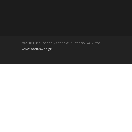
@2018 EuroChannel -Κατασκευή Ιστοσελίδων από
www.cactusweb.gr