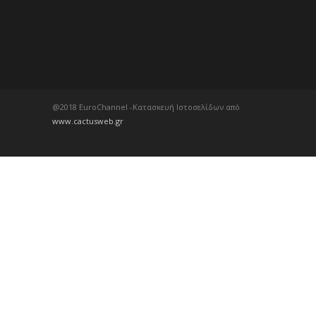
@2018 EuroChannel -Κατασκευή Ιστοσελίδων από
www.cactusweb.gr