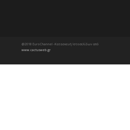
@2018 EuroChannel -Κατασκευή Ιστοσελίδων από
www.cactusweb.gr